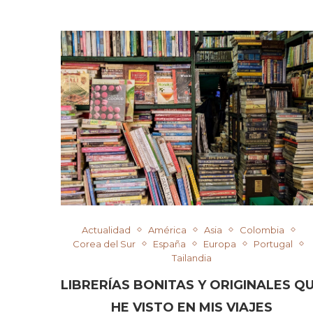
Actualidad
América
Asia
Colombia
Corea del Sur
España
Europa
Portugal
Tailandia
LIBRERÍAS BONITAS Y ORIGINALES Q
HE VISTO EN MIS VIAJES