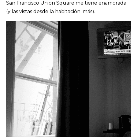
San Francisco Union Square
me tiene enamorada
(y las vistas desde la habitación, más).