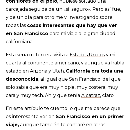
con flores en el pelo
, hubiese soltado una
carcajada seguida de un «sí, seguro». Pero así fue,
Barrio de Castro
y de un día para otro me vi investigando sobre
Chinatown – Little Italy – Japantown
todas las
cosas interesantes que hay que ver
Union Square
en San Francisco
para mi viaje a la gran ciudad
californiana.
Distrito financiero
Esta sería mi tercera visita a
Estados Unidos
y mi
Otros lugares que ver en San Francisco
cuarta al continente americano, y aunque ya había
recomendados
estado en Arizona y Utah,
California era toda una
Mission Dolores Park
desconocida
, al igual que San Francisco, del que
Yerba Buena Gardens
solo sabía que era muy hippie, muy costera, muy
cara y muy tech. Ah, y que tenía
Alcatraz
, claro.
Golden Gate Park
En este artículo te cuento lo que me parece que
Torre Coit
es interesante ver en
San Francisco en un primer
Crissy Field – De mis cosas favoritas que ver
viaje,
aunque también te contaré en otros
en San Francisco