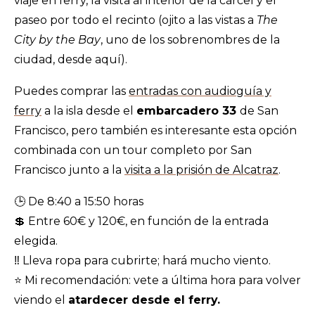
viaje en ferry, la visita al interior de la cárcel y el
paseo por todo el recinto (ojito a las vistas a
The
City by the Bay
, uno de los sobrenombres de la
ciudad, desde aquí).
Puedes comprar las
entradas con audioguía y
ferry
a la isla desde el
embarcadero 33
de San
Francisco, pero también es interesante esta opción
combinada con un tour completo por San
Francisco junto a la
visita a la prisión de Alcatraz
.
🕒 De 8:40 a 15:50 horas
💲 Entre 60€ y 120€, en función de la entrada
elegida.
‼️ Lleva ropa para cubrirte; hará mucho viento.
⭐️ Mi recomendación: vete a última hora para volver
viendo el
atardecer desde el ferry.