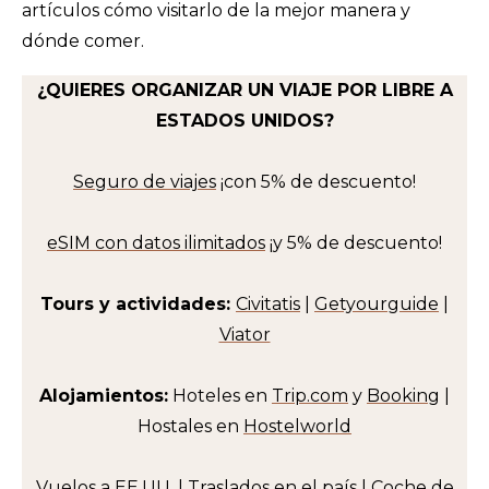
artículos cómo visitarlo de la mejor manera y
Sillicon Valley
dónde comer.
Sausalito y el mirador de Battery Spencer
¿QUIERES ORGANIZAR UN VIAJE POR LIBRE A
ESTADOS UNIDOS?
Seguro de viajes
¡con 5% de descuento!
eSIM con datos ilimitados
¡y 5% de descuento!
Tours y actividades:
Civitatis
|
Getyourguide
|
Viator
Alojamientos:
Hoteles en
Trip.com
y
Booking
|
Hostales en
Hostelworld
Vuelos
a EE.UU. |
Traslados
en el país |
Coche de