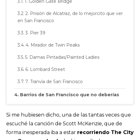
1. Golden Gate Bridge
2. Prisión de Alcatraz, de lo mejorcito que ver
en San Francisco
3. Pier 39
4. Mirador de Twin Peaks
5. Damas Pintadas/Painted Ladies
6. Lombard Street
7. Tranvía de San Francisco
Barrios de San Francisco que no deberías
perderte
Fishermans Village
Si me hubiesen dicho, una de las tantas veces que
escuché la canción de Scott McKenzie, que de
Distrito de Mission
forma inesperada iba a estar
recorriendo The City
Haight-Ashbury